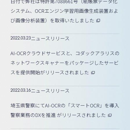
日付で弊社は特許第7088661号（紙帳票データ化
システム、OCRエンジン学習用画像生成装置およ
び画像分析装置）を取得いたしました
2022.03.23
ニュースリリース
AI-OCRクラウドサービスと、コダックアラリスの
ネットワークスキャナーをパッケージしたサービ
スを提供開始がリリースされました
2022.03.16
ニュースリリース
埼玉県警察にてAI-OCRの「スマートOCR」を導入
警察業務のDXを推進 がリリースされました