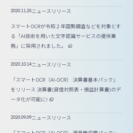
2020.11.25
ニュースリリース
スマートOCRが令和２年国勢調査などを対象とす
る「AI技術を用いた文字認識サービスの提供業
務」に採用されました。
2020.10.14
ニュースリリース
「スマートOCR（AI-OCR） 決算書基本パック」
をリリース 決算書(貸借対照表・損益計算書)のデ
ータ化が可能に!
2020.09.09
ニュースリリース
「スマートOCR（AI-OCR） 源泉徴収票パック」